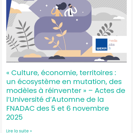
de
la
FNADAC
des
5
et
6
novembre
2025
« Culture, économie, territoires :
un écosystème en mutation, des
modèles à réinventer » – Actes de
l’Université d’Automne de la
FNADAC des 5 et 6 novembre
2025
Lire la suite »