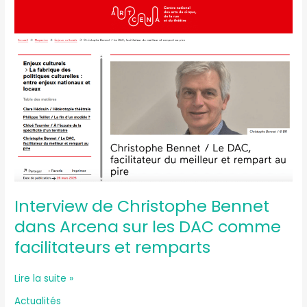
Interview
de
Christophe
Bennet
dans
Arcena
sur
les
DAC
comme
facilitateurs
et
remparts
Interview de Christophe Bennet
dans Arcena sur les DAC comme
facilitateurs et remparts
Lire la suite »
Actualités