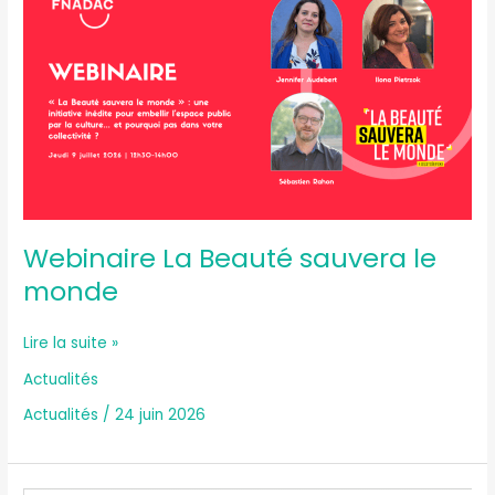
La
Beauté
sauvera
le
monde
Webinaire La Beauté sauvera le
monde
Lire la suite »
Actualités
Actualités
/
24 juin 2026