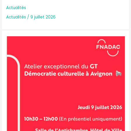
Actualités
Actualités
/
9 juillet 2026
Crise
démocratique
et
démocratie
culturelle
à
Avignon