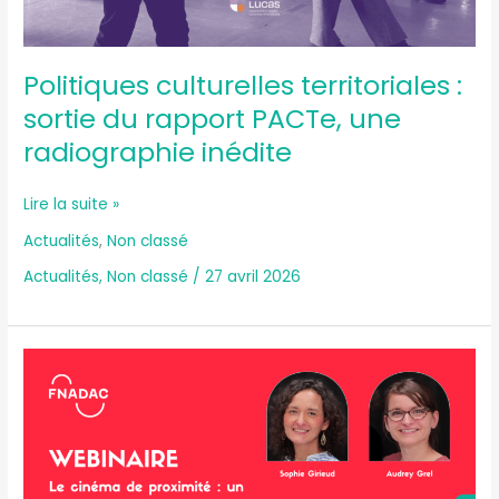
Politiques culturelles territoriales :
sortie du rapport PACTe, une
radiographie inédite
Lire la suite »
Actualités
,
Non classé
Actualités
,
Non classé
/
27 avril 2026
Webinaire
avec
Hexacom
:
Le
cinéma