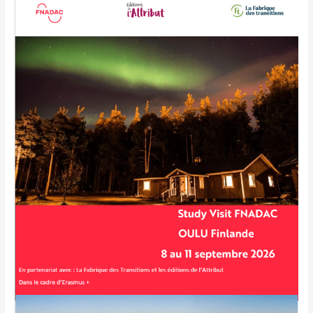
Eductour
du
GT
Europe
de
la
FNADAC
:
Study
Visit
à
Oulu
!