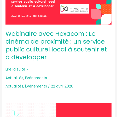
de
proximité
:
un
service
public
Webinaire avec Hexacom : Le
culturel
cinéma de proximité : un service
local
public culturel local à soutenir et
à
soutenir
à développer
et
à
Lire la suite »
développer
Actualités
,
Événements
Actualités
,
Événements
/
22 avril 2026
Le
GIP