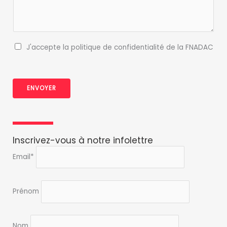
f
s
i
a
d
g
e
e
P
J'accepte la politique de confidentialité de la FNADAC
n
o
t
l
i
i
a
ENVOYER
t
l
i
i
q
t
u
é
e
&
Inscrivez-vous à notre infolettre
d
N
Email*
e
o
c
m
o
Prénom
n
f
i
d
Nom