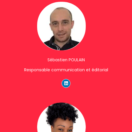
d
i
n
Sébastien POULAIN
Responsable communication et éditorial
L
i
n
k
e
d
i
n