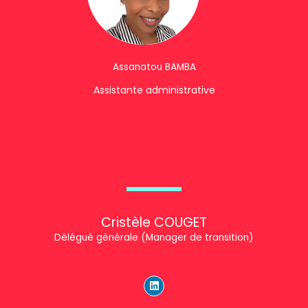
Assanatou BAMBA
Assistante administrative
Cristèle COUGET
Délégué générale (Manager de transition)
L
i
n