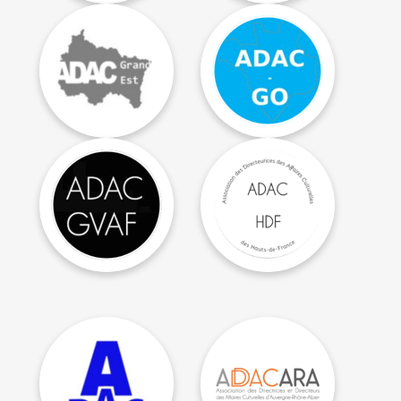
Président.es :
Angélique PARRICHE,
Président : Sébastien
Emilie TAGHERSOUT,
HORZINSKI
Jean-Philippe
Association des DAC
DHOLLANDE
du Grand EST
Association des DAC
du Grand Ouest
Président.es : Crisalyne
Président : Gilles GUEY
GALLET et Alexis JAMA
Association des DAC
Association des
des Grandes Villes et
Directrices et
Agglomérations de
Directeurs des affaires
France
culturelles des Hauts
de France
Présidentes : Anne
Présidentes : Marie-
BRUMENT et Marianne
Lys COUREL et Marie
REVOY
BESNEC
Association des
Association des DACs
Directrices et
de la région