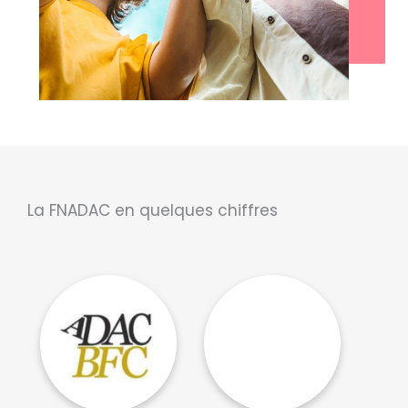
La FNADAC en quelques chiffres
Président : Thierry
Présidente : Camille
CRETEUR
LECAS
Association des
Association des
Directrices et
Directeur.rice.s des
Directeurs de la
Affaires Culturelles de
Culture de Bourgogne
Centre – Val de Loire
Franche-Comté