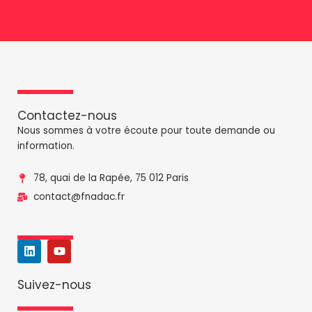
k
e
d
i
n
Contactez-nous
Nous sommes à votre écoute pour toute demande ou
information.
78, quai de la Rapée, 75 012 Paris
contact@fnadac.fr
L
Y
i
o
n
u
k
t
Suivez-nous
e
u
d
b