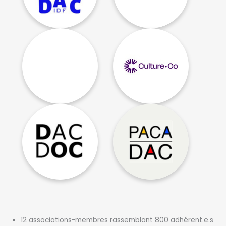
Directeurs des Affaires
Auvergne-Rhône-
Culturelles d’Île-de-
Alpes
France
Président : Claudy
Présidente : Maud
LEBRETON
BRUN
Réseau national pour
Association Nationale
la culture dans les
des DACs des Régions
départements
Présidente : Nathalie
Président : Jean-
Allio
Damien RICAUT
Association des
Directrices et
Directeur.rice.s des
directeurs Culture
Affaires Culturelles de
d’Occitanie
PACA et de Corse
12 associations-membres rassemblant 800 adhérent.e.s