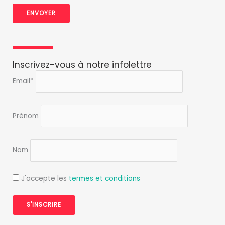
i
ENVOYER
t
i
q
u
e
Inscrivez-vous à notre infolettre
d
Email*
e
c
o
Prénom
n
f
i
d
Nom
e
n
J'accepte les
termes et conditions
t
i
a
l