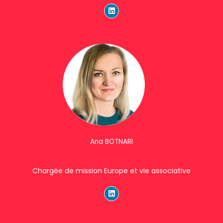
i
n
k
e
d
i
n
Ana BOTNARI
Chargée de mission Europe et vie associative
L
i
n
k
e