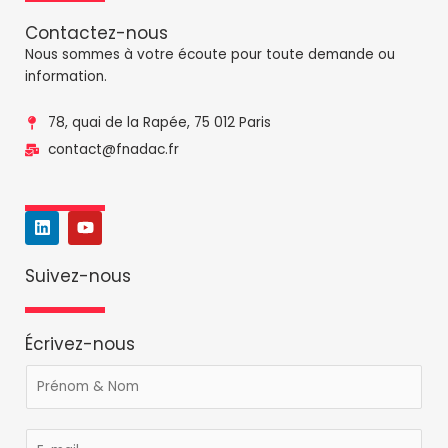
Contactez-nous
Nous sommes à votre écoute pour toute demande ou
information.
78, quai de la Rapée, 75 012 Paris
contact@fnadac.fr
L
Y
i
o
n
u
k
t
Suivez-nous
e
u
d
b
i
e
n
Écrivez-nous
d
P
e
r
E
é
-
E
n