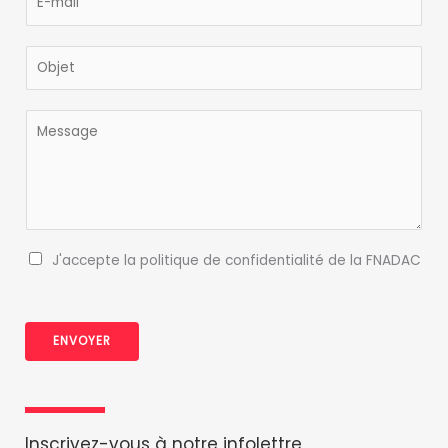
m
-
o
a
m
m
i
O
a
&
l
b
i
N
*
j
l
o
M
e
*
m
e
t
*
s
*
s
a
g
e
P
J'accepte la politique de confidentialité de la FNADAC
o
l
i
ENVOYER
t
i
q
u
e
Inscrivez-vous à notre infolettre