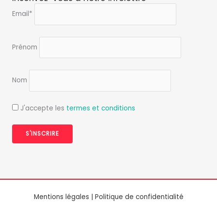
d
Email*
e
c
o
Prénom
n
f
i
d
Nom
e
n
J'accepte les
termes et conditions
t
i
a
l
i
t
é
*
Mentions légales
|
Politique de confidentialité