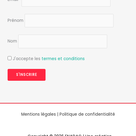
e
c
o
Prénom
n
f
i
d
Nom
e
n
J'accepte les
termes et conditions
t
i
a
l
i
t
é
*
Mentions légales
|
Politique de confidentialité