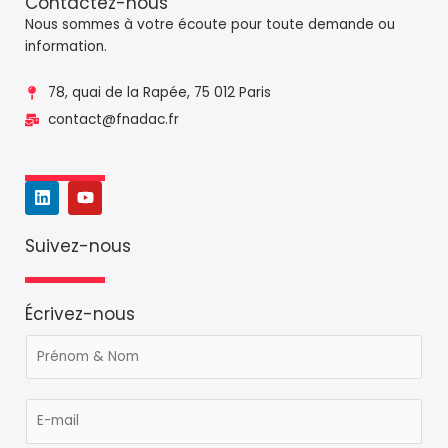
Contactez-nous
Nous sommes à votre écoute pour toute demande ou
information.
78, quai de la Rapée, 75 012 Paris
contact@fnadac.fr
L
Y
i
o
n
u
k
t
Suivez-nous
e
u
d
b
i
e
n
Écrivez-nous
P
r
é
E
n
-
o