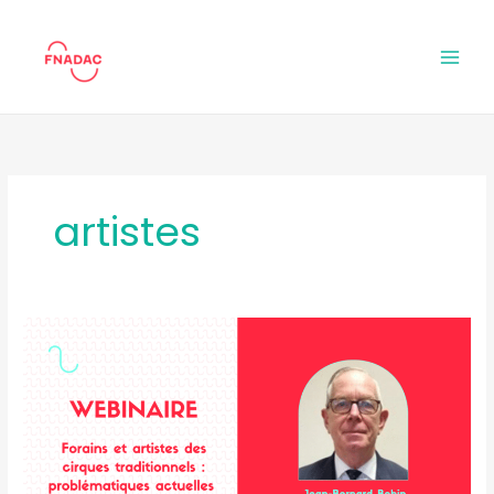
Aller
au
contenu
artistes
Webinaire
:
Forains
et
artistes
des
cirques