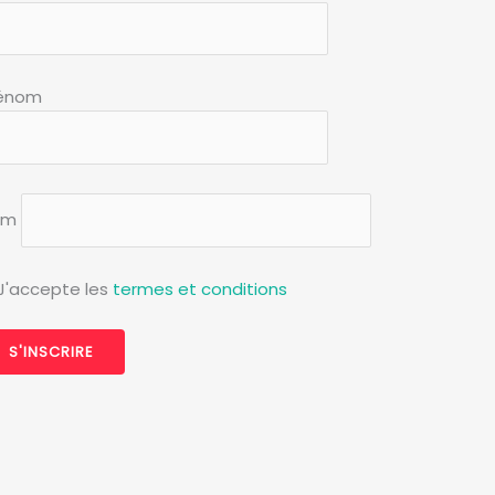
énom
om
J'accepte les
termes et conditions