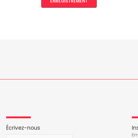
ENREGISTREMENT
Écrivez-nous
In
Em
P