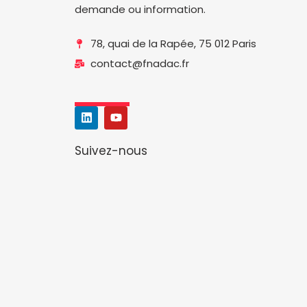
demande ou information.
78, quai de la Rapée, 75 012 Paris
contact@fnadac.fr
L
Y
i
o
n
u
k
t
Suivez-nous
e
u
d
b
i
e
n