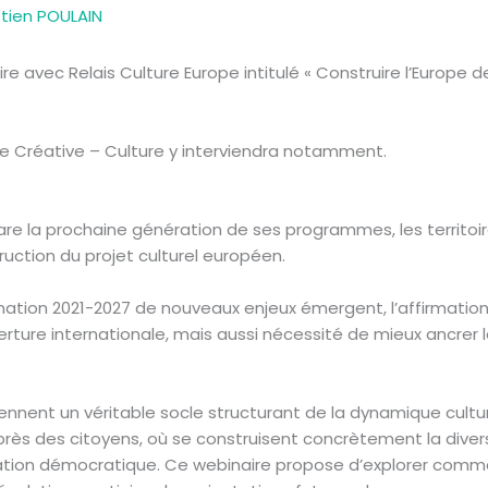
tien POULAIN
re avec Relais Culture Europe intitulé « Construire l’Europe de 
e Créative – Culture y interviendra notamment.
are la prochaine génération de ses programmes, les territoi
uction du projet culturel européen.
mmation 2021-2027 de nouveaux enjeux émergent, l’affirmatio
ture internationale, mais aussi nécessité de mieux ancrer le
iennent un véritable socle structurant de la dynamique cultu
rès des citoyens, où se construisent concrètement la diversit
pation démocratique. Ce webinaire propose d’explorer commen