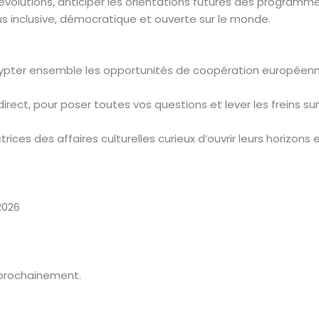
 évolutions, anticiper les orientations futures des programm
us inclusive, démocratique et ouverte sur le monde.
ypter ensemble les opportunités de coopération européenne
ect, pour poser toutes vos questions et lever les freins sur 
trices des affaires culturelles curieux d’ouvrir leurs horizons
 2026
 prochainement.